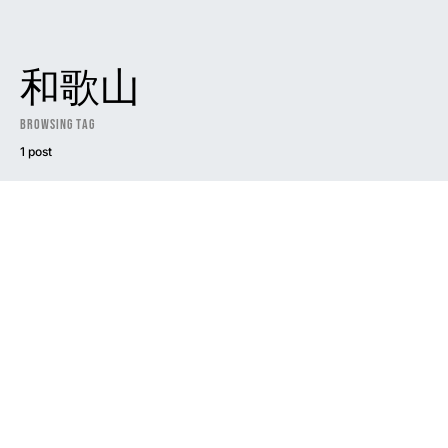
和歌山
Browsing Tag
1 post