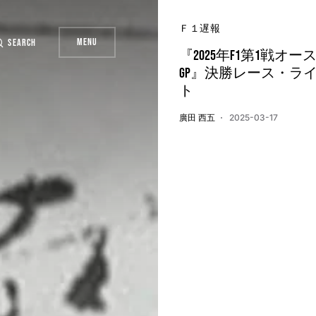
Ｆ１遅報
Menu
Search
『2025年F1第1戦オ
GP』決勝レース・ラ
ト
廣田 西五
2025-03-17