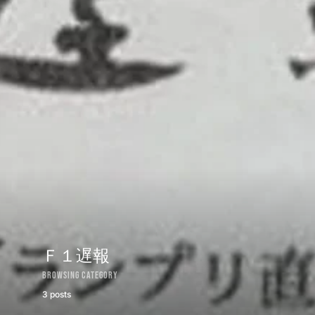
Ｆ１遅報
Browsing Category
3 posts