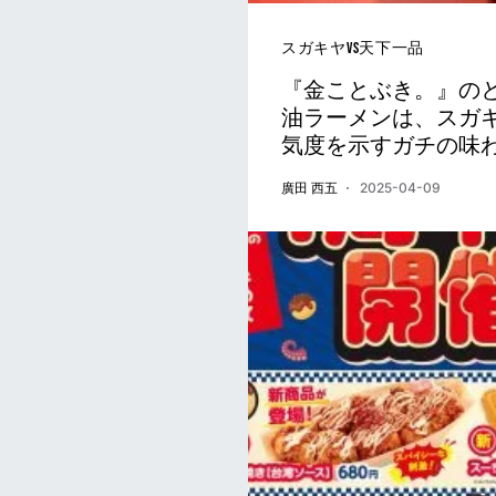
スガキヤvs天下一品
『金ことぶき。』の
油ラーメンは、スガ
気度を示すガチの味
廣田 西五
2025-04-09