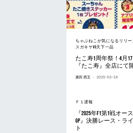
ちゃぶねこが気になるリリー
スガキヤvs天下一品
たこ寿1周年祭！4月1
『たこ寿』全店にて
廣田 西五
2025-03-24
Ｆ１遅報
『2025年F1第1戦オ
GP』決勝レース・ラ
ト