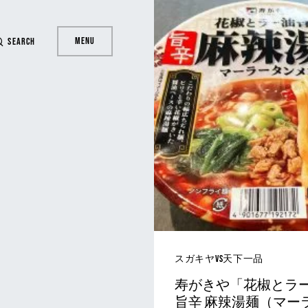
Menu
Search
スガキヤvs天下一品
寿がきや「花椒とラ
旨辛 麻辣湯麺（マー