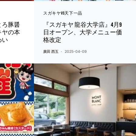
スガキヤvs天下一品
とろ豚醤
『スガキヤ 龍谷大学店』4月9
キヤの本
日オープン、大学メニュー価
わい
格改定
廣田 西五
2025-04-09