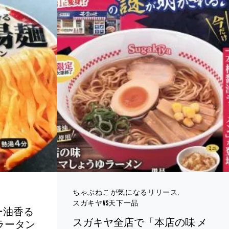
ちゃぶねこが気になるリリース
スガキヤvs天下一品
ー油香る
スガキヤ全店で「本店の味 メ
ラータン