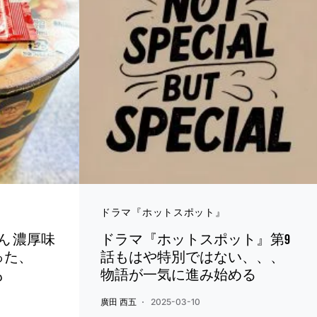
ドラマ『ホットスポット』
そきん 濃厚味
ドラマ『ホットスポット』第9
った、
話もはや特別ではない、、、
も
物語が一気に進み始める
廣田 西五
2025-03-10