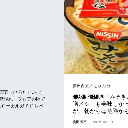
廣田西五のちゃぶ台
西五（ひろたせいご）
HIKAKIN PREMIUM「み
然現れ、フロアの隅で
噌メシ」も美味しか
eローカルガイド レベ
が、朝からは危険か
廣田 西五
2025-03-10