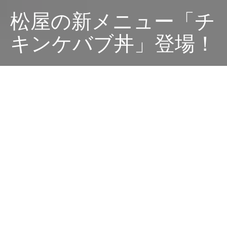
松屋の新メニュー「チ
キンケバブ丼」登場！
Dark
ホーム
ちゃぶねこが気になるリリース
ちゃぶねこ
2025-05-19
スパイスの香りと旨辛の味わいがクセになる、松屋の新
メニュー「チキンケバブ丼」が、2025年5月20日（火）
午前10時より全国の松屋店舗（一部店舗を除く）で販売
開始されます！