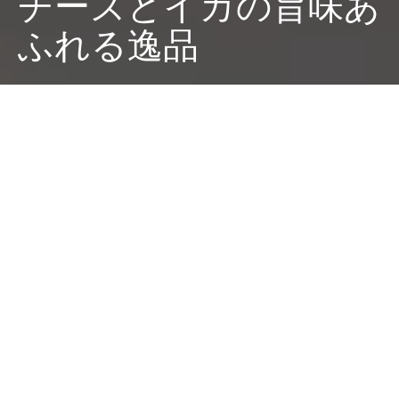
チーズとイカの旨味あ
ふれる逸品
Dark
ホーム
ちゃぶねこが気になるリリース
ちゃぶねこ
2022-05-19
「チーズイカティー」、え、チーズとイカを使ったお
茶？ 違います、それは国内製造のチーズと、旨みたっ
ぷりのイカがコラボした逸品なのです。