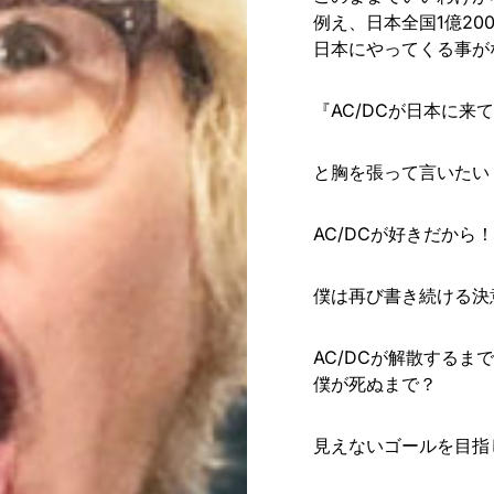
例え、日本全国1億20
日本にやってくる事が
『AC/DCが日本に
と胸を張って言いたい
AC/DCが好きだから
僕は再び書き続ける決
AC/DCが解散するま
僕が死ぬまで？
見えないゴールを目指