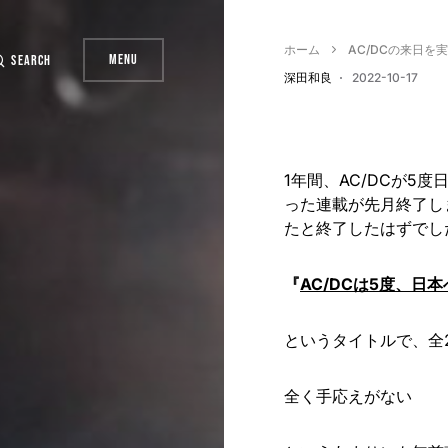
ホーム
AC/DCの来日を
Menu
Search
深田和良
2022-10-17
1年間、AC/DCが5
った連載が先月終了し
たと終了したはずでし
『
AC/DCは5度、日
というタイトルで、全
全く手応えがない