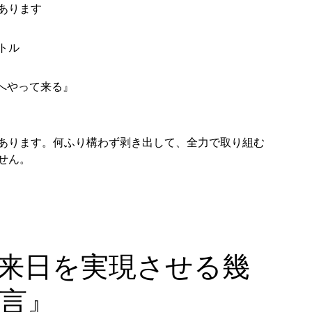
あります
トル
本へやって来る』
あります。何ふり構わず剥き出して、全力で取り組む
せん。
Cの来日を実現させる幾
言』