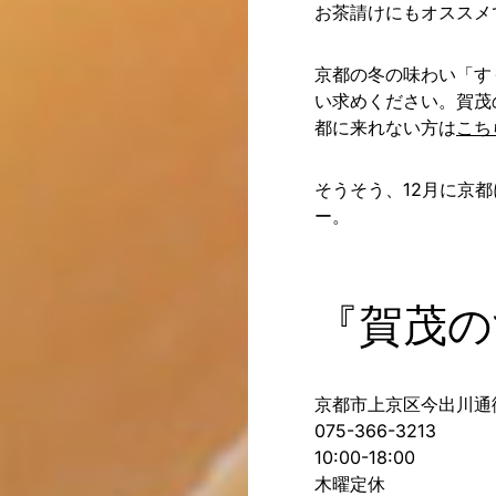
お茶請けにもオススメ
京都の冬の味わい「す
い求めください。賀茂
都に来れない方は
こち
そうそう、12月に京
ー。
『賀茂の
京都市上京区今出川通御
075-366-3213
10:00-18:00
木曜定休