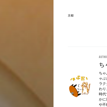
京都
Auth
ち
ちゃ
ゃぶ
ラク
わり
時代
かに
や不