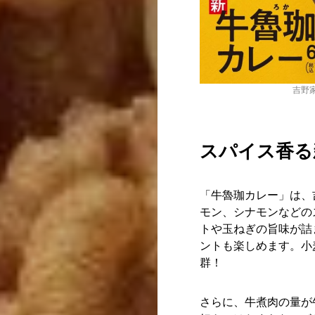
吉野家
スパイス香る
「牛魯珈カレー」は、
モン、シナモンなどの
トや玉ねぎの旨味が詰
ントも楽しめます。小
群！
さらに、牛煮肉の量が