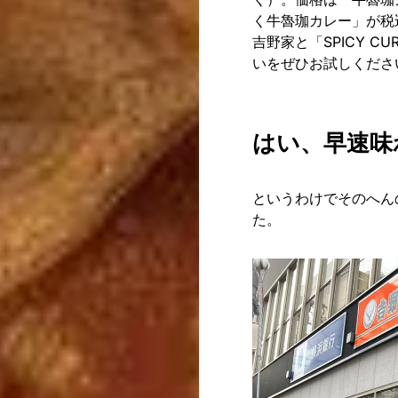
く牛魯珈カレー」が税
吉野家と「SPICY 
いをぜひお試しくださ
はい、早速味
というわけでそのへん
た。