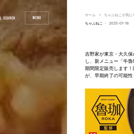
ホーム
ちゃぶねこが気に
Menu
Search
ちゃぶねこ
2025-01-16
吉野家が東京・大久保の
し、新メニュー「牛魯
期間限定販売します！
が、早期終了の可能性