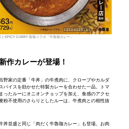
とSPICY CURRY 魯珈コラボ「牛魯珈カレー」
新作カレーが登場！
吉野家の定番「牛丼」の牛煮肉に、クローブやカルダ
スパイスを効かせた特製カレーを合わせた一品。トマ
まったルーにオニオンチョップを加え、食感のアクセ
麦粉不使用のさらりとしたルーは、牛煮肉との相性抜
牛丼並盛と同じ「肉だく牛魯珈カレー」も登場。お肉