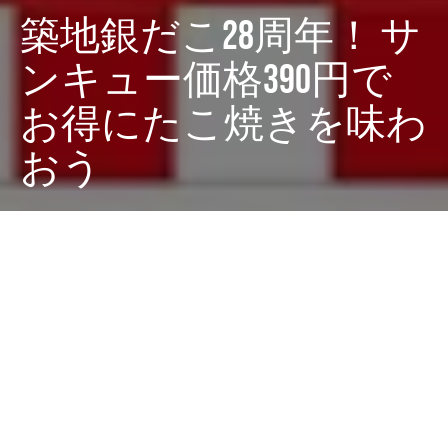
築地銀だこ28周年！ サ
ンキュー価格390円で
お得にたこ焼きを味わ
おう
Dark
ホーム
ちゃぶねこが気になるリリース
ちゃぶねこ
2025-02-25
築地銀だこが創業28周年を迎えるにあたり、感謝の気持
ちを込めた『大創業祭』を開催します！ 2025年3月5
日（水）から全国の築地銀だこ店舗（一部店舗を除く）