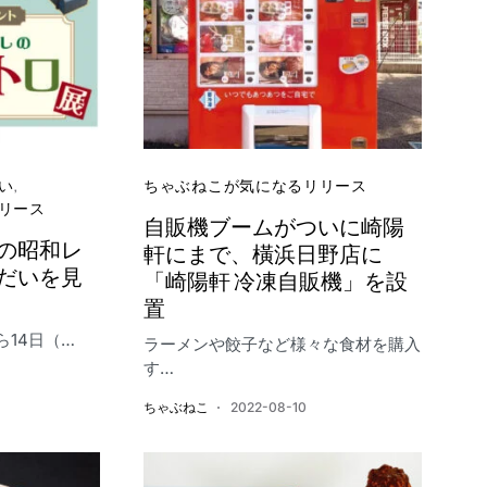
い
ちゃぶねこが気になるリリース
リース
自販機ブームがついに崎陽
の昭和レ
軒にまで、橫浜日野店に
だいを見
「崎陽軒 冷凍自販機」を設
置
ら14日（…
ラーメンや餃子など様々な食材を購入
す…
ちゃぶねこ
2022-08-10