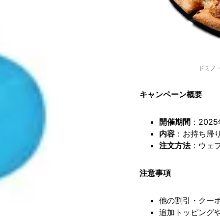
ドミノ
キャンペーン概要
開催期間
：​20
内容
：​お持ち帰り
注文方法
：​ウェ
注意事項
他の割引・クーポ
追加トッピングや