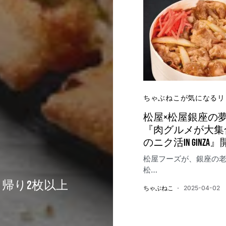
ちゃぶねこが気になるリ
松屋×松屋銀座の
『肉グルメが大集
のニク活in GINZA
​松屋フーズが、銀座の
松…
帰り2枚以上
ちゃぶねこ
2025-04-02