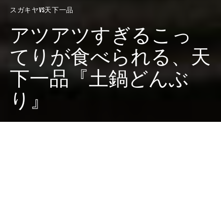
スガキヤvs天下一品
アツアツすぎるこっ
てりが食べられる、天
下一品『土鍋どんぶ
り』
Dark
ホーム
廣田西五のちゃぶ台
スガキヤvs天下一品
廣田 西五
2021-12-28
先日、こってりとあっさりを同時に盛ることができる