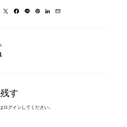
or
a
を残す
は
ログイン
してください。