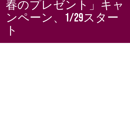
春のプレゼント」キャ
ンペーン、1/29スター
ト
Dark
ホーム
ちゃぶねこが気になるリリース
ちゃぶねこ
2022-01-15
Pascoブランドのパンを展開する『敷島製パン株式会
社』は、2022年1月29日（土）から4月30日（土）の92
日間に「選んで楽しい！春のプレゼント」キャンペーン
を開催します。