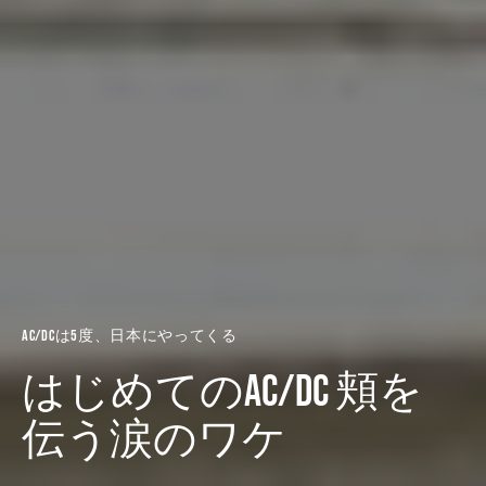
AC/DCは5度、日本にやってくる
はじめてのAC/DC 頬を
伝う涙のワケ