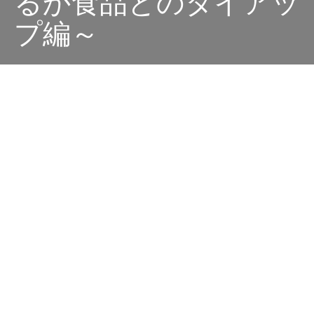
るか食品とのタイアッ
プ編～
Dark
ホーム
AC/DCは5度、日本にやってくる
喫茶野郎
2022-09-10
今回よりAC/DCの5度目の来日の実現に迫るアイデアを
どんどん考えていきたいと思います。
AC/DCを語る上で欠かせないキーパーソンは、ヤング兄
弟なのは間違いありません。
ギターヒーローのアンガス・ヤング、そしてAC/DCの手