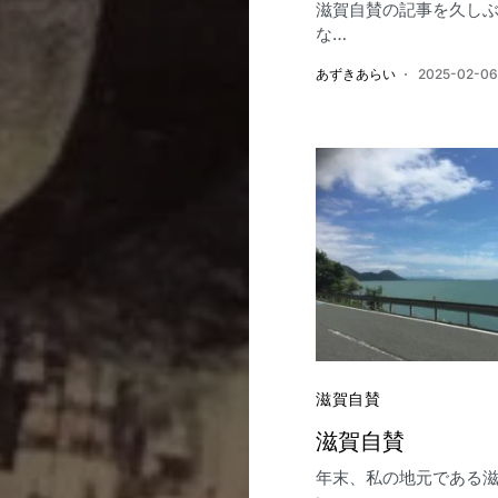
滋賀自賛の記事を久し
な…
あずきあらい
2025-02-06
滋賀自賛
滋賀自賛
年末、私の地元である