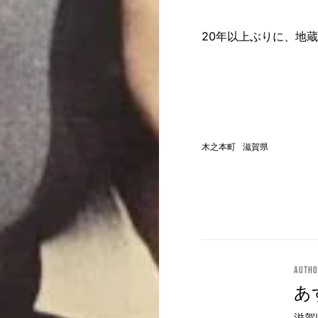
20年以上ぶりに、地
木之本町
滋賀県
Auth
あ
滋賀