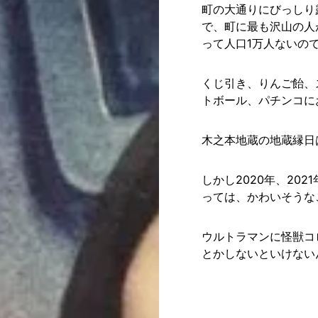
町の大通りにびっしり
で、町に最も沢山の人
って人口1万人ないの
くじ引き、りんご飴、
トボール、パチンコに
木之本地蔵の地蔵縁日
しかし2020年、20
っては、かわいそうな
ウルトラマンに怪獣コ
とかしないといけない