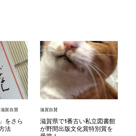
滋賀自賛
滋賀自賛
」をさら
滋賀県で1番古い私立図書館
方法
が野間出版文化賞特別賞を