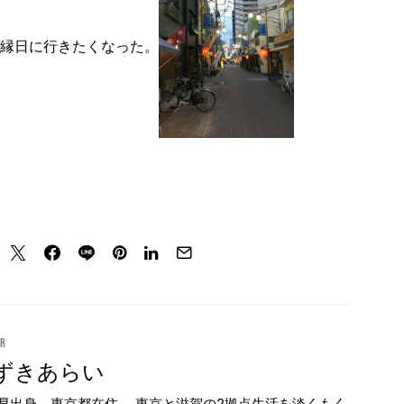
蔵縁日に行きたくなった。
or
ずきあらい
県出身。東京都在住。 東京と滋賀の2拠点生活を淡くもく