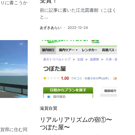
受賞！
ぶりに書こうか
前に記事に書いた江北図書館（こほく
と…
あずきあらい
2022-12-24
滋賀自賛
リアルリアリズムの宿①〜
つぼた屋〜
滋賀県に住む同