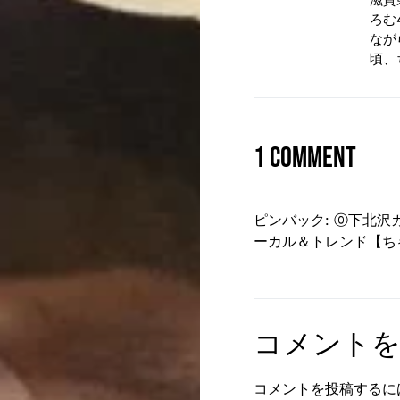
ろむ
なが
頃、
1 comment
ピンバック:
⓪下北沢
ーカル＆トレンド【ち
コメント
コメントを投稿するに