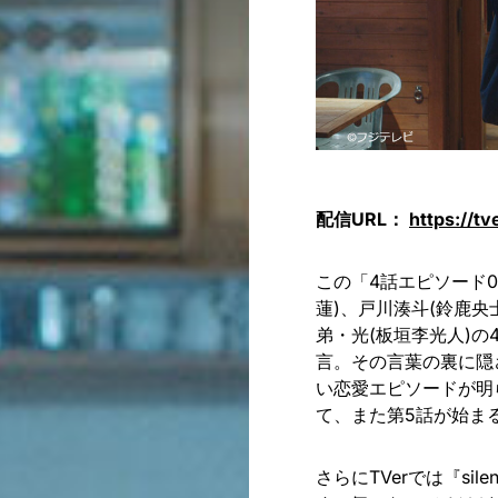
配信URL：
https://tv
この「4話エピソード0
蓮)、戸川湊斗(鈴鹿
弟・光(板垣李光人)
言。その言葉の裏に隠
い恋愛エピソードが明
て、また第5話が始ま
さらにTVerでは『si