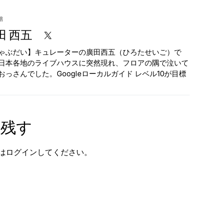
or
田 西五
ゃぶだい】キュレーターの廣田西五（ひろたせいご）で
日本各地のライブハウスに突然現れ、フロアの隅で泣いて
おっさんでした。Googleローカルガイド レベル10が目標
を残す
は
ログイン
してください。