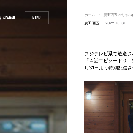
ホーム
廣田西五のちゃぶ
Menu
Search
廣田 西五
2022-10-31
フジテレビ系で放送され
「４話エピソード０～紬
月31日より特別配信