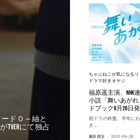
ちゃぶねこが気になるリ
ドラマ好きオヤジ
福原遥主演、NHK
小説「舞いあがれ
ドブック9月26日
ピソード０～紬と
朝ドラの終盤、半年に
き…
TVerにて独占
廣田 西五
2022-09-26