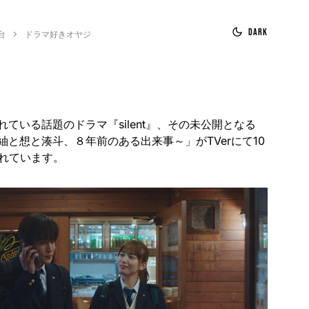
Dark
台
ドラマ好きオヤジ
ている話題のドラマ『silent』、その未公開となる
と想と湊斗、８年前のある出来事～」がTVerにて10
されています。