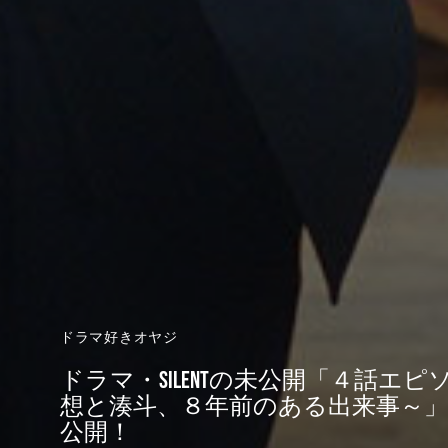
ドラマ好きオヤジ
ドラマ・silentの未公開「４話エ
想と湊斗、８年前のある出来事～」が
公開！