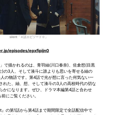
silent「４話エピソード０」
er.jp/episodes/epxfipijn0
」で描かれるのは、青羽紬(川口春奈)、佐倉想(目黒
央士)の3人、そして湊斗に誰よりも思いを寄せる紬の
の4人の物語です。第4話で光が想に言った何気ない一
された、紬、想、そして湊斗の3人の高校時代の切な
らかになります。ぜひ、ドラマ本編第4話と合わせ
る前にご覧ください。
lent』の第1話から第4話まで期間限定で全話配信中で