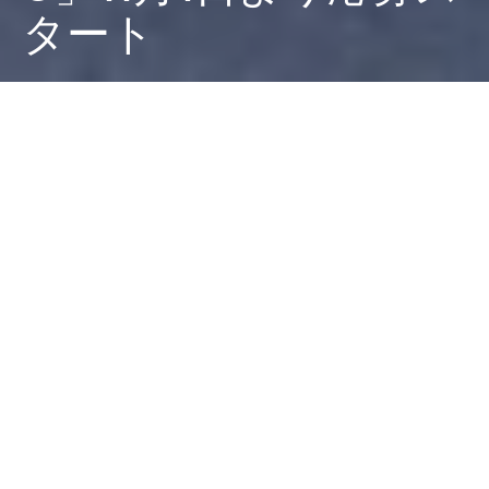
タート
Dark
ホーム
ちゃぶねこが気になるリリース
ちゃぶねこ
2022-10-31
2022年11月1日（火）9時より、今年一年の世相を“漢字
一字”で表現し清水寺で発表する「今年の漢字」の募集が
スタートします。