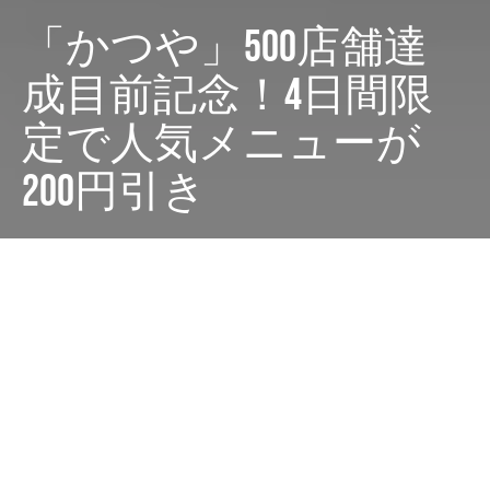
「かつや」500店舗達
成目前記念！4日間限
定で人気メニューが
200円引き
Dark
ホーム
ちゃぶねこが気になるリリース
ちゃぶねこ
2025-05-15
とんかつ専門店「かつや」が、国内500店舗達成を目前
に控え、日頃の感謝を込めた「記念感謝祭」を開催しま
す！