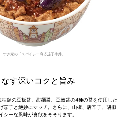
すき家の「スパイシー麻婆茄子牛丼」
りなす深いコクと旨み
2種類の豆板醤、甜麺醤、豆鼓醤の4種の醤を使用した
げ茄子と絶妙にマッチ。さらに、山椒、唐辛子、胡椒
イシーな風味が食欲をそそります。