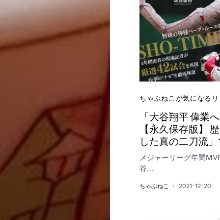
ちゃぶねこが気になるリ
「大谷翔平 偉業
【永久保存版】 
した真の二刀流」12
メジャーリーグ年間MV
谷…
ちゃぶねこ
2021-12-20