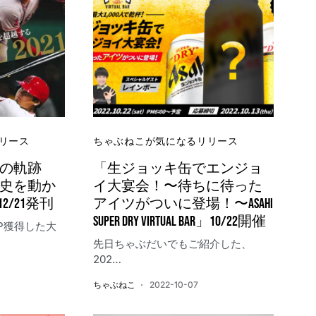
リース
ちゃぶねこが気になるリリース
への軌跡
「生ジョッキ缶でエンジョ
歴史を動か
イ大宴会！〜待ちに待った
/21発刊
アイツがついに登場！〜ASAHI
SUPER DRY VIRTUAL BAR」10/22開催
P獲得した大
先日ちゃぶだいでもご紹介した、
202…
ちゃぶねこ
2022-10-07