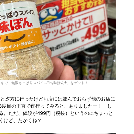
キで「無限さっぱりスパイス™by味ぽん®」をゲット！
昼と夕方に行ったけどお店には並んでおらず他のお店に
3度目の正直で夜行ってみると、ありましたー！ し
る。ただ、値段が499円（税抜）というのにちょっと
くけど、たかくね？