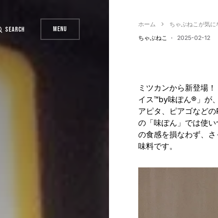
ホーム
ちゃぶねこが気に
Menu
Search
ちゃぶねこ
2025-02-12
ミツカンから新登場！
イス™by味ぽん®」が
アピタ、ピアゴなどの
の「味ぽん」では使い
の食感を損なわず、さ
味料です。