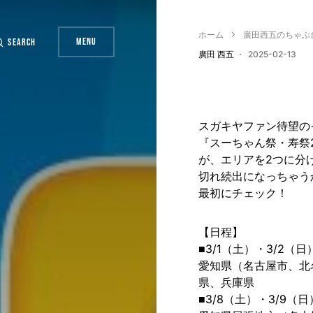
ホーム
廣田西五のちゃぶ
Menu
Search
廣田 西五
2025-02-13
スガキヤファン待望の
『スーちゃん祭・寿祭
が、エリアを2つに分
切れ続出になっちゃう
最初にチェック！
【日程】
■3/1（土）・3/2（
愛知県（名古屋市、北
県、兵庫県
■3/8（土）・3/9（