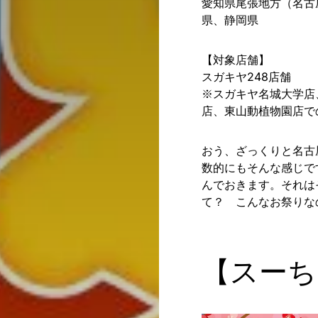
愛知県尾張地方（名古
県、静岡県
【対象店舗】
スガキヤ248店舗
※スガキヤ名城大学店
店、東山動植物園店で
おう、ざっくりと名古
数的にもそんな感じで
んでおきます。それは
て？ こんなお祭りな
【スーち