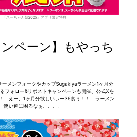
『スーちゃん祭2025』アプリ限定特典
キャンペーン】もやっち
ーメンフォークやカップSugakiyaラーメン1ヶ月分
たるフォロー&リポストキャンペーンも開催、公式Xを
！ えー、1ヶ月分欲しいぃー36食ぅ！！ ラーメン
、使い道に困るなぁ、、、。