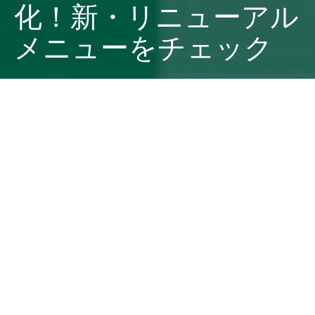
化！新・リニューアル
メニューをチェック
Dark
ホーム
ちゃぶねこが気になるリリース
ちゃぶねこ
2025-03-31
みなさん、こんにちは！ ちゃぶねこです。​今回は、持ち
帰り弁当チェーン『ほっともっと』から、定番人気メニ
ュー「のり弁当」のリニューアルと、新登場の「アジフ
ライのりタル弁当」についてご紹介します！​