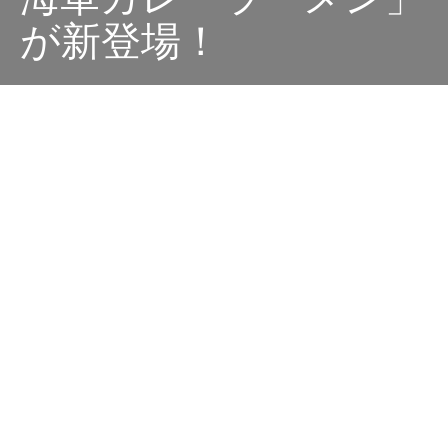
が新登場！
Dark
ホーム
ちゃぶねこが気になるリリース
ちゃぶねこ
2025-04-17
エースコックから「よこすか海軍カレーラーメン ビーフ
味＆チキン味」の2種が新登場！
毎年人気の「よこすか海軍カレーラーメン」に、今年は
うれしい新展開！エースコック株式会社は2025年5月12
日（月）、名店「魚藍亭（ぎょらんてい）」監修の「よ
こすか海軍カレーラーメン」を2種類同時に全国発売し
ます。定番のビーフ味に加え、今年はなんとチキン味が