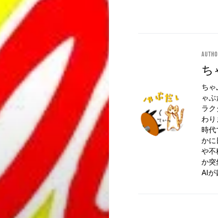
Auth
ち
ちゃ
ゃぶ
ラク
わり
時代
かに
や不
か突
AI