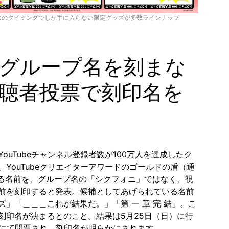
記念のタイミングでしか手に入らない限定グッズが多数ラインナップ
グループ名を刻まな
聴者投票で刻印名を
ouTubeチャンネル登録者数が100万人を達成したク
YouTubeクリエイターアワードのゴールドの盾（通
れる名前を、グループ名の「シクフォニ」ではなく、視
前を刻印すると発表。候補としてあげられている名前
」「＿＿＿これが結果だ。」「第 一 章 完 結」。こ
刻印名が決まるとのこと。結果は5月25日（日）に行
配信にて開票され、刻印名が明らかにされます。