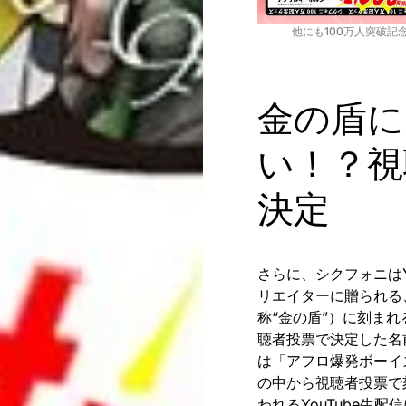
他にも100万人突破
金の盾に
い！？視
決定
さらに、シクフォニはY
リエイターに贈られる、
称“金の盾”）に刻ま
聴者投票で決定した名
は「アフロ爆発ボーイズ
の中から視聴者投票で
われるYouTube生