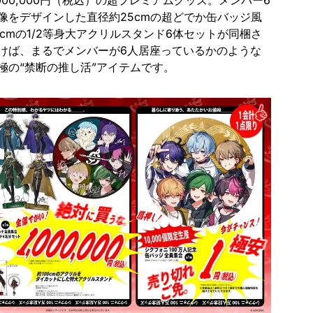
000,000円（税込）の超プレミアムグッズ。メンバー6
像をデザインした直径約25cmの超どでか缶バッジ風
cmの1/2等身大アクリルスタンド6体セットが同梱さ
けば、まるでメンバーが6人居座っているかのような
極の“禁断の推し活”アイテムです。