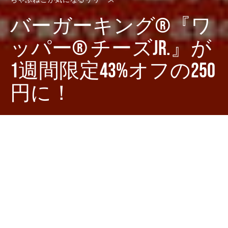
バーガーキング®『ワ
ッパー® チーズJr.』が
1週間限定43%オフの250
円に！
Dark
ホーム
ちゃぶねこが気になるリリース
ちゃぶねこ
2022-08-17
バーキンファンの皆さんに朗報です！ 2022年8月19日
（金）から25日（木）までの1週間、各日10:30から『ワ