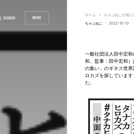
ホーム
ちゃぶねこが気に
Menu
Search
ちゃぶねこ
2022-10-13
一般社団法人田中宏和
和、監事：田中宏和）
の集い」のギネス世界
ロカズを探しています
た。