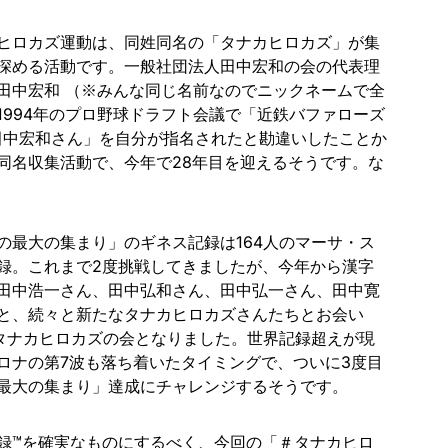
ヒロカズ運動は、同姓同名の「タナカヒロカズ」が集
深める活動です。一般社団法人田中宏和の会の代表理
田中宏和 （※みんな同じ名前なのでニックネームで全
1994年のプロ野球ドラフト会議で「近鉄バファローズ
田中宏和さん」を自分が指名されたと勘違いしたことか
同名収集活動で、今年で28年目を迎えるそうです。な
の最大の集まり」のギネス記録は164人のマーサ・ス
録。これまで2度挑戦してきましたが、今年から漢字
田中浩一さん、田中弘和さん、田中弘一さん、田中寛
と、続々と新たなタナカヒロカズさんたちとお会い
のタナカヒロカズの会となりました。世界記録超えが現
ロナの第7波も落ち着いたタイミングで、ついに3度目
最大の集まり」達成にチャレンジするそうです。
録™️を確実なものにするべく、今回の「＃タナカヒロ