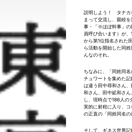
説明しよう！ タナカ
まって交流し、親睦を
事・「※ほぼ幹事」の
員呼び合います）が、
から第1位指名された
ら活動を開始した同姓
んなのそれ。
ちなみに、「同姓同名
チュワートを集めた記
は違う田中尋和さん、
和さん、田中絋和さん
し、現時点で186人
実的に射程に入り、コ
の正直の「同姓同名の
そして、ギネス世界記