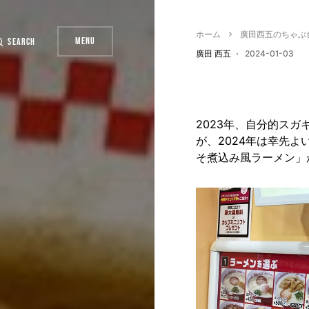
ホーム
廣田西五のちゃぶ
Menu
Search
廣田 西五
2024-01-03
2023年、自分的スガ
が、2024年は幸先
そ煮込み風ラーメン」