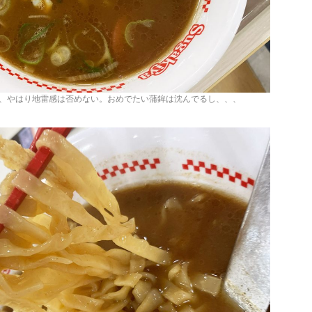
、やはり地雷感は否めない。おめでたい蒲鉾は沈んでるし、、、