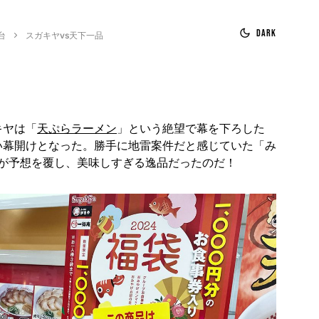
Dark
台
スガキヤvs天下一品
キヤは「
天ぷらラーメン
」という絶望で幕を下ろした
よい幕開けとなった。勝手に地雷案件だと感じていた「み
が予想を覆し、美味しすぎる逸品だったのだ！