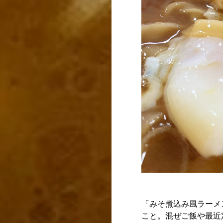
「みそ煮込み風ラーメ
こと。混ぜご飯や最近