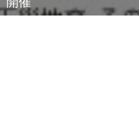
開催
Dark
ホーム
廣田西五のちゃぶ台
スガキヤvs天下一品
ちゃぶねこ
2025-02-20
ラーメン好きの皆さん、朗報です！ 『天下一品』が公
式アプリを使った「スタンプカードキャンペーン ステー
ジ2」を、2025年3月1日（土）から4月30日（水）まで
開催します。