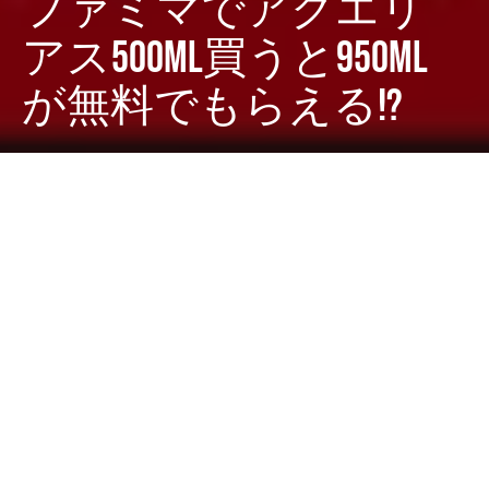
ファミマでアクエリ
アス500ml買うと950ml
が無料でもらえる!?
Dark
ホーム
ちゃぶねこが気になるリリース
ちゃぶねこ
2025-04-22
ファミリーマートが展開中の「1個買うと、1個もらえ
る」キャンペーン、今週もお得が止まりません！​
2025年4月22日（火）から4月28日（月）までの第3週
目では、アクエリアス500mlを購入すると、なんとアク