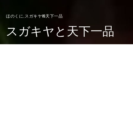
ほのくに
スガキヤvs天下一品
スガキヤと天下一品
Dark
ホーム
廣田西五のちゃぶ台
スガキヤvs天下一品
廣田 西五
2021-10-10
《スガキヤvs天下一品》
なんだか穏やかじゃないタイトルの連載ですが、どちら
も愛しすぎでどうしようもなくなってしまった、その想
いを思う存分ぶちまける内容となります、ぜひお付き合