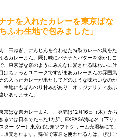
ナナを入れたカレーを東京ばな
ちふわ生地で包みました」
肉、玉ねぎ、にんじんを合わせた特製カレーの具をた
ゆるカレーまん。隠し味にバナナとバターを溶かしこ
で、東京ばな奈のようにみんなに愛される味わいに仕
目はちょっとユニークですがまあカレーまんの雰囲気
ナの入ったカレーが果たしてどのような味わいなのか
。生地にもほんのり甘みがあり、オリジナリティあふ
違いありません。
東京ばな奈カレーまん」、発売は12月16日（木）から
るのは日本でたった1カ所、EXPASA海老名（下り）
 （サスター ツー）東京ばな奈ソフトクリーム売場横にて、
時間帯に販売されます。帰省で東名を使われる方は、ぜひご