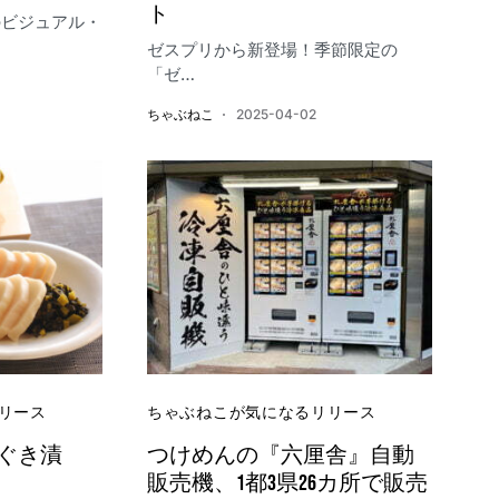
ト
のビジュアル・
ゼスプリから新登場！​季節限定の
「ゼ…
ちゃぶねこ
2025-04-02
リース
ちゃぶねこが気になるリリース
ぐき漬
つけめんの『六厘舎』自動
販売機、1都3県26カ所で販売