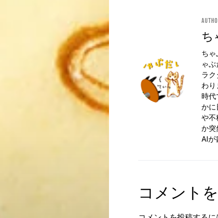
Auth
ち
ちゃ
ゃぶ
ラク
わり
時代
かに
や不
か突
AI
コメント
コメントを投稿するに