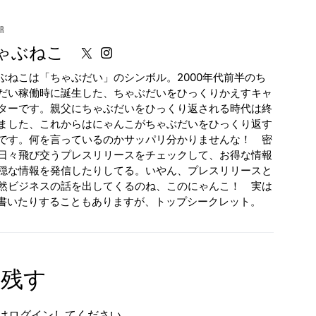
or
ゃぶねこ
ぶねこは「ちゃぶだい」のシンボル。2000年代前半のち
だい稼働時に誕生した、ちゃぶだいをひっくりかえすキャ
ターです。親父にちゃぶだいをひっくり返される時代は終
ました、これからはにゃんこがちゃぶだいをひっくり返す
です。何を言っているのかサッパリ分かりませんな！ 密
日々飛び交うプレスリリースをチェックして、お得な情報
穏な情報を発信したりしてる。いやん、プレスリリースと
然ビジネスの話を出してくるのね、このにゃんこ！ 実は
が書いたりすることもありますが、トップシークレット。
を残す
は
ログイン
してください。