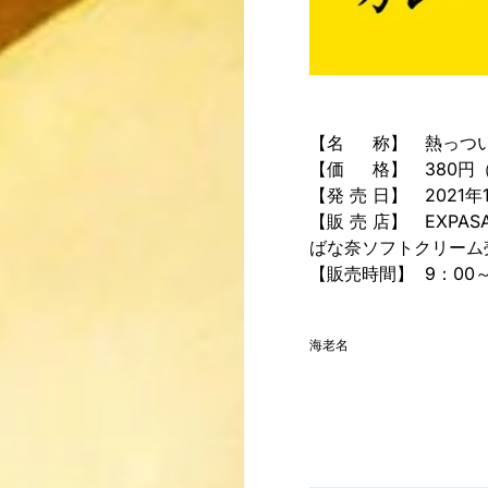
【名 称】 熱っつ
【価 格】 380円（
【発 売 日】 2021年1
【販 売 店】 EXPA
ばな奈ソフトクリーム
【販売時間】 9：00～
海老名