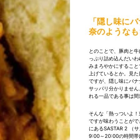
「隠し味にバ
奈のようなも
とのことで、豚肉と牛
っぷり詰め込んだいわ
みまろやかにすること
上げているとか。見た
ですが、隠し味にバナ
サッパリ分かりません
れる一品である事は間
そんな「熱っついよ！
ですが味わうことができ
にあるSASTAR 2
9:00～20:00の