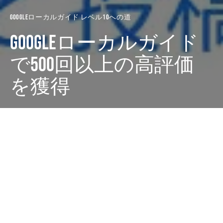
Googleローカルガイド レベル10への道
Googleローカルガイド
で500回以上の高評価
を獲得
Dark
ホーム
廣田西五のちゃぶ台
Googleローカルガイド レベル10へ
の道
廣田 西五
2021-12-28
Googleローカルガイドの投稿をはじめて10ヶ月、投稿し
たクチコミに対して500回以上の高評価を獲得しまし