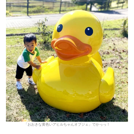
「おおきな黄色いアヒルちゃんオブジェ」でかっっ！