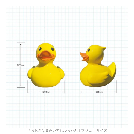
「おおきな黄色いアヒルちゃんオブジェ」 サイズ