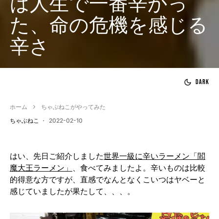
は人生で一番辛かっ
た、命の危機を感じる
辛さ
Dark
ホーム
ちゃぶねこがやってみた
ちゃぶねこ
2022-02-10
はい、先日ご紹介しました
世界一級に辛いラーメン「閻
魔大王ラーメン」
、食べてみましたよ。辛いものは比較
的得意な方ですが、直感でなんとなくこいつはヤベーと
感じていましたが果たして、、、。