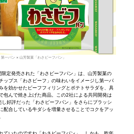
第一パン × 山芳製菓「わさビーフパン」
ら期間限定発売された「わさビーフパン」は、山芳製菓の
チップス「わさビーフ」の味わいをイメージし第一パ
みを効かせたビーフフィリングとポテトサラダを、具
で包んで焼き上げた商品。この2社による共同開発は
売し好評だった「わさビーフパン」をさらにブラッシ
に配合している牛ダシを増量させることでコクをアッ
。
れていたのですね「わさビーフパン」。しかも、昨年