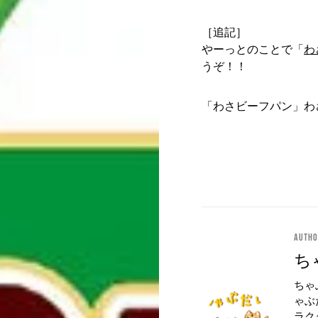
［追記］
やーっとのことで「
わ
うぞ！！
「わさビーフパン」わ
Auth
ち
ちゃ
ゃぶ
ラク