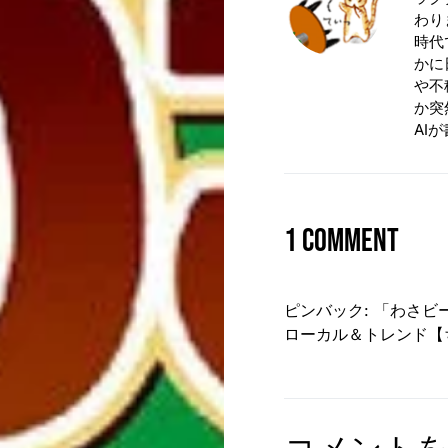
わり
時代
かに
や不
か突
AI
1 comment
ピンバック:
「わさビ
ローカル＆トレンド【