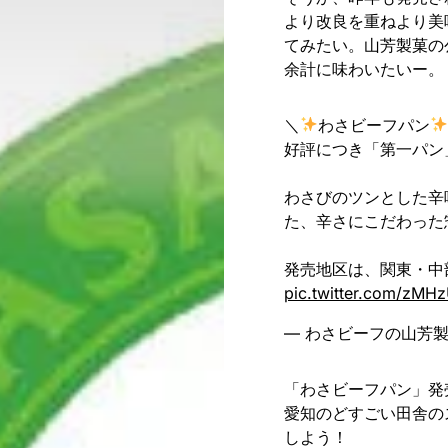
より改良を重ねより美
てみたい。山芳製菓の公
余計に味わいたいー。
＼
わさビーフパン
好評につき「第一パン
わさびのツンとした辛
た、辛さにこだわった
発売地区は、関東・中
pic.twitter.com/zMHz
— わさビーフの山芳製菓 (
「わさビーフパン」発
愛知のどすごい田舎の
しよう！