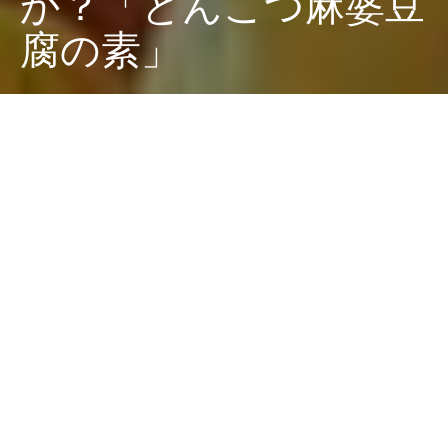
か？「とんこつ麻婆豆
腐の素」
Dark
ホーム
ちゃぶねこがやってみた
ちゃぶねこ
2022-08-15
2022年8月4日（木）から期間限定で発売されている
丸
美屋「とんこつ麻婆豆腐の素」
。愛知県豊川市という微
妙すぎる場所にいるので、この手の期間限定新商品をゲ
ットするのは正直難しいと考えていましたが、予想外の
お店で発見してしまいました。