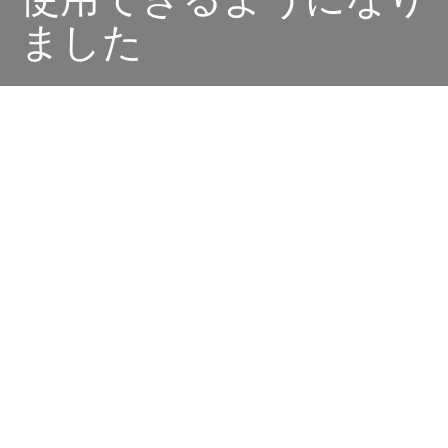
使用できるようになり
ました
Dark
ホーム
廣田西五のちゃぶ台
Googleローカルガイド レベル10へ
の道
廣田 西五
2022-10-13
Googleマップって結構な割合で、お店の場所のピンがず
れていたりするんですよね。特に下北沢周辺は線路跡地
や高架下など、それまでに存在していなかった土地にお
店ができたりしているので、住所では正確な場所は示す
ことができないわけです。で、結構な数のお店の場所を
修正しましたが、昨日になって突然こんなお知らせが来
ました。