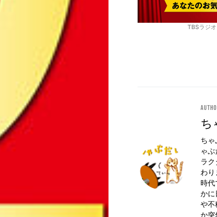
TBSラジ
Auth
ち
ちゃ
ゃぶ
ラク
わり
時代
かに
や不
か突