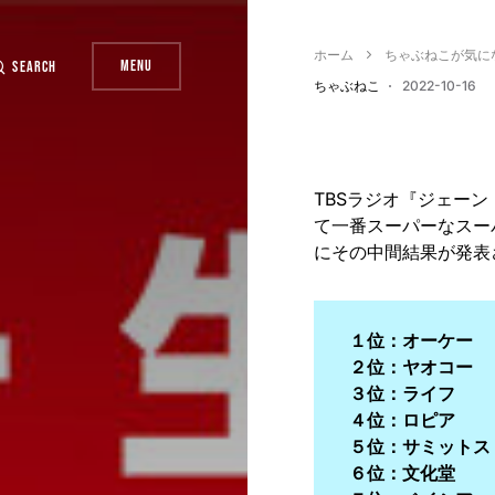
ホーム
ちゃぶねこが気に
Menu
Search
ちゃぶねこ
2022-10-16
TBSラジオ『ジェー
て一番スーパーなスーパ
にその中間結果が発表
１位：オーケー
２位：ヤオコー
３位：ライフ
４位：ロピア
５位：サミットス
６位：文化堂