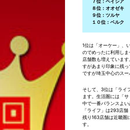
７位：ベイシア
８位：オオゼキ
９位：ツルヤ
１０位：ベルク
1位は「オーケー」、
のでめったに利用しませ
店舗数も増えています
すがあまり印象に残って
ですが埼玉中心のスー
そして、3位は「ライ
ます。生活圏には「サ
中で一番バランスよい
「ライフ」は293店舗
残り163店舗は近畿
す。