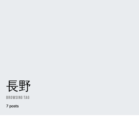
長野
Browsing Tag
7 posts