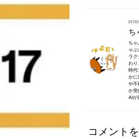
Auth
ち
ちゃ
ゃぶ
ラク
わり
時代
かに
や不
か突
AI
コメント