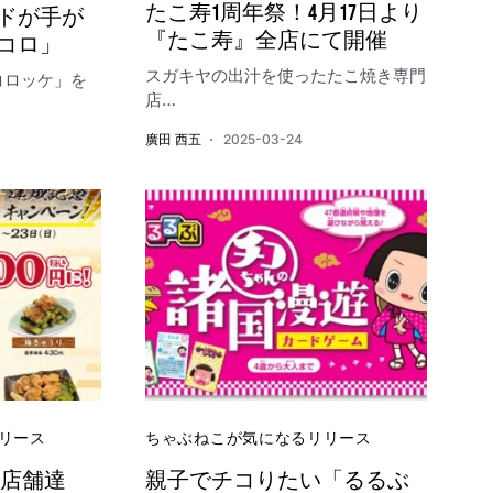
たこ寿1周年祭！4月17日より
ドが手が
『たこ寿』全店にて開催
コロ」
スガキヤの出汁を使ったたこ焼き専門
コロッケ」を
店…
廣田 西五
2025-03-24
リース
ちゃぶねこが気になるリリース
0店舗達
親子でチコりたい「るるぶ