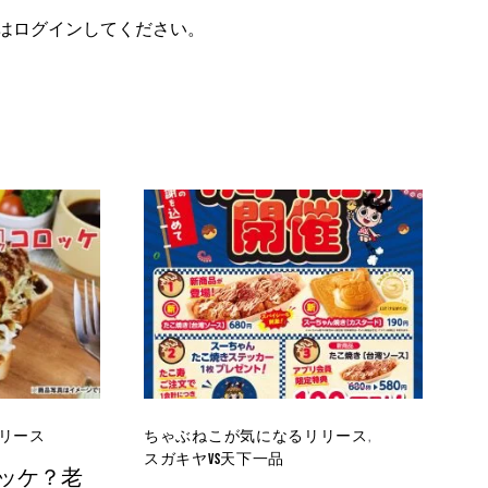
は
ログイン
してください。
リース
ちゃぶねこが気になるリリース
スガキヤvs天下一品
ッケ？老