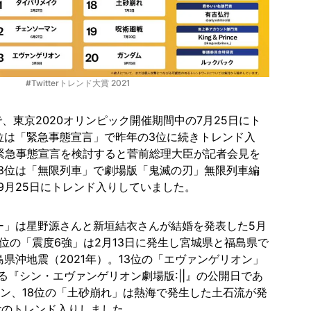
#Twitterトレンド大賞 2021
、東京2020オリンピック開催期間中の7月25日にト
位は「緊急事態宣言」で昨年の3位に続きトレンド入
の緊急事態宣言を検討すると菅前総理大臣が記者会見を
3位は「無限列車」で劇場版「鬼滅の刃」無限列車編
9月25日にトレンド入りしていました。
ー」は星野源さんと新垣結衣さんが結婚を発表した5月
0位の「震度6強」は2月13日に発生し宮城県と福島県で
県沖地震（2021年）。13位の「エヴァンゲリオン」
る『シン・エヴァンゲリオン劇場版:||』の公開日であ
イン、18位の「土砂崩れ」は熱海で発生した土石流が発
terのトレンド入りしました。