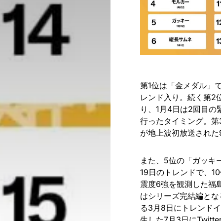
第1位は「金メダル」で
レンド入り。続く第2
り、1月4日は2回目
行ったタイミング。第
が地上波初放送された
また、5位の「ガッキ
19日のトレンドで、1
震度6強を観測した福島
はシリーズ完結編とな
る3月8日にトレンド
生した7月3日にTwit