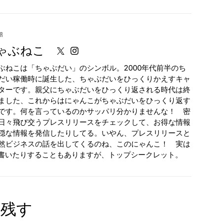
or
ゃぶねこ
ぶねこは「ちゃぶだい」のシンボル。2000年代前半のち
だい稼働時に誕生した、ちゃぶだいをひっくりかえすキャ
ターです。親父にちゃぶだいをひっくり返される時代は終
ました、これからはにゃんこがちゃぶだいをひっくり返す
です。何を言っているのかサッパリ分かりませんな！ 密
日々飛び交うプレスリリースをチェックして、お得な情報
穏な情報を発信したりしてる。いやん、プレスリリースと
然ビジネスの話を出してくるのね、このにゃんこ！ 実は
が書いたりすることもありますが、トップシークレット。
を残す