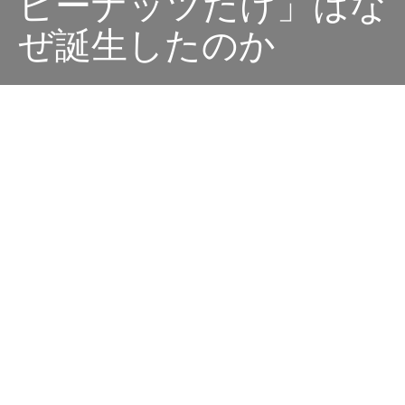
ピーナッツだけ」はな
ぜ誕生したのか
Dark
ホーム
ちゃぶねこが気になるリリース
ちゃぶねこ
2022-02-23
柿の種でおなじみの亀田製菓から衝撃の新商品「亀田の
柿の種 ピーナッツだけ 6袋詰」が新発売されます。