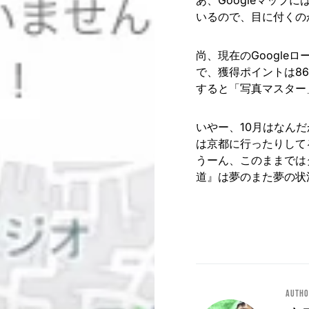
あ、Googleマップ
いるので、目に付くの
尚、現在のGoogle
で、獲得ポイントは86
すると「写真マスター
いやー、10月はなん
は京都に行ったりして
うーん、このままではタ
道』は夢のまた夢の状
Auth