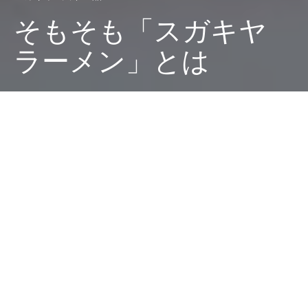
そもそも「スガキヤ
ラーメン」とは
Dark
ホーム
廣田西五のちゃぶ台
スガキヤvs天下一品
廣田 西五
2022-08-16
うかつだった、スガキヤと天下一品のことを語る連載な
のに、そもそもスガキヤのラーメンの紹介をしていなか
った。紹介していたのは歴史的傑作「
冷たいスガキヤラ
ーメン
」と、天一を待っている間に伸びに伸びてしまっ
た「
ミニラーメン
」、、、これではいかん！ と言うわ
けで、原点に立ち返りスガキヤのラーメンを紹介しよう