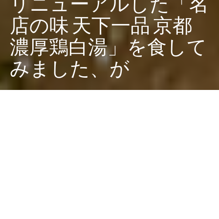
リニューアルした「名
店の味 天下一品 京都
濃厚鶏白湯」を食して
みました、が
Dark
ホーム
廣田西五のちゃぶ台
スガキヤvs天下一品
廣田 西五
2022-10-16
先日ちゃぶだいでもご紹介した、リニューアルした「
名
店の味 天下一品 京都濃厚鶏白湯
」を実食しました。