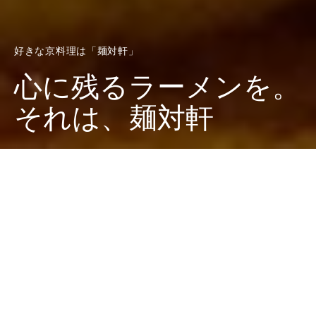
好きな京料理は「麺対軒」
心に残るラーメンを。
それは、麺対軒
Dark
ホーム
廣田西五のちゃぶ台
好きな京料理は「麺対軒」
廣田 西五
2021-10-10
京都の四条堀川の交差点を少し東に入った場所にあるラ
ーメン屋『麺対軒』。このお店に出会って以来、京都に
行くときは必ず立ち寄るお店になりました。この連載